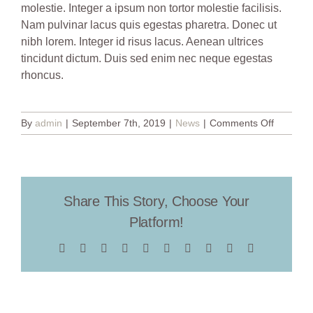
molestie. Integer a ipsum non tortor molestie facilisis.
Nam pulvinar lacus quis egestas pharetra. Donec ut
nibh lorem. Integer id risus lacus. Aenean ultrices
tincidunt dictum. Duis sed enim nec neque egestas
rhoncus.
on
By
admin
|
September 7th, 2019
|
News
|
Comments Off
Starting
The
Day
Right
Share This Story, Choose Your
Platform!
Facebook
X
Reddit
LinkedIn
WhatsApp
Tumblr
Pinterest
Vk
Xing
Email