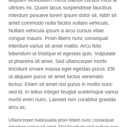
aliquam vestibulum morbi blandit cursus risus at
BOOK NOW
ultrices mi. Quam lacus suspendisse faucibus
interdum posuere lorem ipsum dolor sit. Nibh sit
amet commodo nulla facilisi nullam vehicula.
Nullam vehicula ipsum a arcu cursus vitae
congue mauris. Proin libero nunc consequat
interdum varius sit amet mattis. Arcu felis
bibendum ut tristique et egestas quis. Vulputate
ut pharetra sit amet. Sed ullamcorper morbi
tincidunt ornare massa eget egestas purus. Elit
ut aliquam purus sit amet luctus venenatis
lectus. Etiam sit amet nisl purus in mollis nunc
sed id. In tellus integer feugiat scelerisque varius
morbi enim nunc. Laoreet non curabitur gravida
arcu ac.
Ullamcorper malesuada proin libero nunc consequat
interdum varius sit amet. Nisl tincidunt eget nullam non