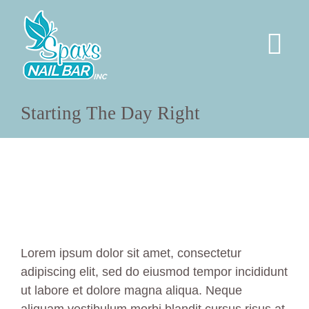
Skip
to
content
Tog
Nav
HOME
Starting The Day Right
SERVICES
PERMANENT JEWELRY
SOCIAL
Lorem ipsum dolor sit amet, consectetur
adipiscing elit, sed do eiusmod tempor incididunt
ABOUT US
ut labore et dolore magna aliqua. Neque